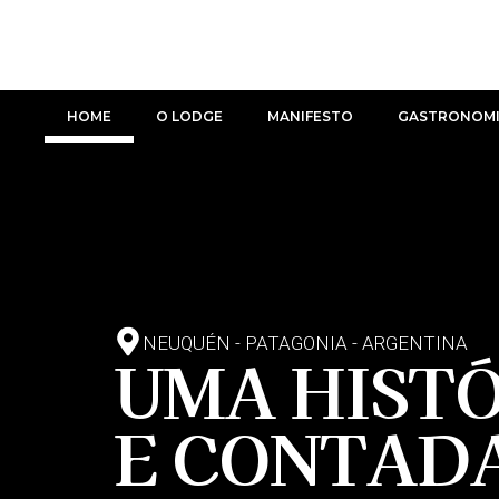
Ir
para
o
conteúdo
HOME
O LODGE
MANIFESTO
GASTRONOM
NEUQUÉN - PATAGONIA - ARGENTINA​
UMA HISTÓ
E CONTAD